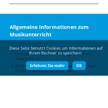
Allgemeine Informationen zum
Musikunterricht
Diese Seite benutzt Cookies um Informationen auf
Wir bieten Instrumentalfächer und
Ihrem Rechner zu speichern.
Gesangsunterricht für Kinder, Jugendliche und
Erwachsene an.
Erfahren Sie mehr
OK
Die Musikschule Imboden / Scola da musica Plaun
ist eine Bildungsinstitution, an welcher
ausschliesslich professionelle Musikpädagogen
unterrichten.
Der Musikunterricht wird in der Regel in
Einzelunterricht erteilt. Einige Instrumente werden
im Anfängerstadium auch in Gruppen
unterrichtet, vorausgesetzt, dass das Alter, die