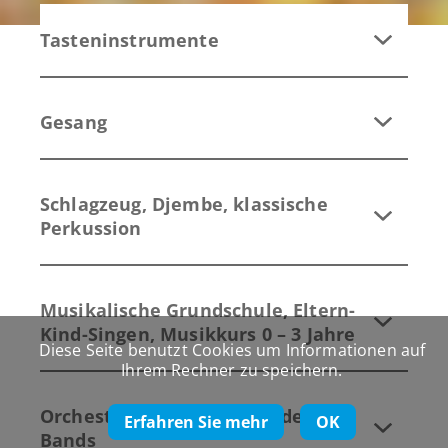
Tasteninstrumente
Gesang
Schlagzeug, Djembe, klassische
Perkussion
Musikalische Grundschule, Eltern-
Kind-Singen, Musikkurs 0 – 3 Jahre
Diese Seite benutzt Cookies um Informationen auf
Ihrem Rechner zu speichern.
Orchester, Ensembles, Kinderchor,
Erfahren Sie mehr
OK
Bands